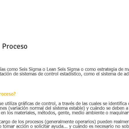
Inicio
Empresa
Servicios
Talleres
l Proceso
gías como Seis Sigma o Lean Seis Sigma o como estrategia de m
tación de sistemas de control estadístico, como el sistema de ad
Proceso?
 utiliza gráficas de control, a través de las cuales se identifica
es (variación normal del sistema estable) y cuándo se deben a 
o en los materiales, métodos, gente, medio ambiente o maquinar
 cargo de los procesos (generalmente operarios) pueden realmen
 tomar acción o solicitar ayuda... y cuándo es necesario no sob