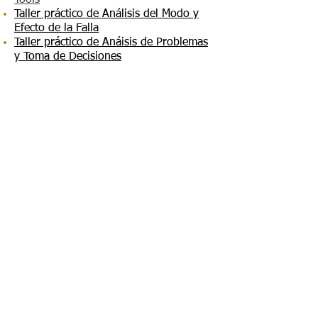
Tools
Taller práctico de Análisis del Modo y
Efecto de la Falla
Taller práctico de Anáisis de Problemas
y Toma de Decisiones
Clases y diplomados que hemos
impartido en estos temas
Certificación en Lean Six Sigma Black
Belt: Colaboración entre
Lean Methods
y el Tecnológico de Monterrey
Certificación en Lean Six Sigma:
Colaboración entre Arizona State
University y el Tecnológico de
Monterrey para alumnos
Diseño para Seis Sigma: Maestría en
Innovación del Tecnológico de
Monterrey
Quality Management Strategies:
Ingenierías del Tecnológico de