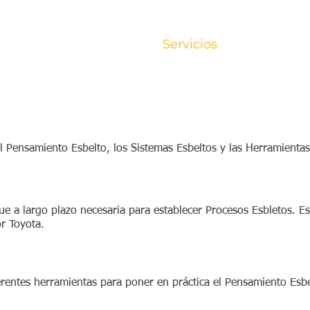
Inicio
Empresa
Servicios
Talleres
l Pensamiento Esbelto, los Sistemas Esbeltos y las Herramienta
 a largo plazo necesaria para establecer Procesos Esbletos. Está
or Toyota.
rentes herramientas para ​poner en práctica el Pensamiento Esb