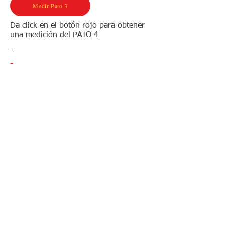
Medir Pato 3
Da click en el botón rojo para obtener
una medición del PATO 4
-
-
-
Medir Pato 4
Da click en el botón rojo para obtener
una medición del PATO 5
-
-
-
Medir Pato 5